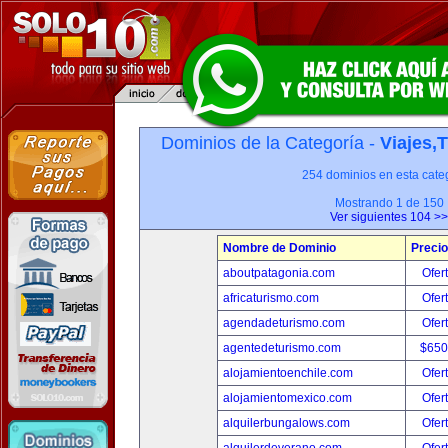
Dominios de la Categoría -
Viajes,
254 dominios en esta categ
Mostrando 1 de 150
Ver siguientes 104 >>
Nombre de Dominio
Precio
aboutpatagonia.com
Ofer
africaturismo.com
Ofer
agendadeturismo.com
Ofer
agentedeturismo.com
$650
alojamientoenchile.com
Ofer
alojamientomexico.com
Ofer
alquilerbungalows.com
Ofer