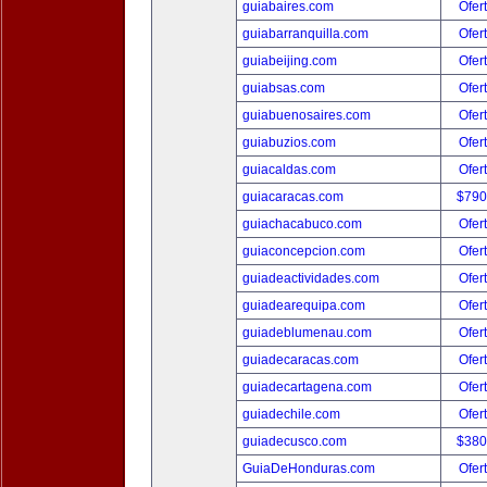
guiabaires.com
Ofer
guiabarranquilla.com
Ofer
guiabeijing.com
Ofer
guiabsas.com
Ofer
guiabuenosaires.com
Ofer
guiabuzios.com
Ofer
guiacaldas.com
Ofer
guiacaracas.com
$790
guiachacabuco.com
Ofer
guiaconcepcion.com
Ofer
guiadeactividades.com
Ofer
guiadearequipa.com
Ofer
guiadeblumenau.com
Ofer
guiadecaracas.com
Ofer
guiadecartagena.com
Ofer
guiadechile.com
Ofer
guiadecusco.com
$380
GuiaDeHonduras.com
Ofer