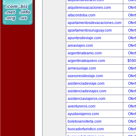
alquilerdeverano.com
Ofer
alquileresvacaciones.com
Ofer
altacordoba.com
Ofer
apartamentosdevacaciones.com
Ofer
apartamentosuruguay.com
Ofer
apuntesdeviaje.com
Ofer
areaviajes.com
Ofer
argentinateamo.com
Ofer
argentinatequiero.com
$590
armesuviaje.com
Ofer
asesoresdeviaje.com
Ofer
asistenciadeviaje.com
Ofer
asistenciadeviajes.com
Ofer
asistenciaviajeros.com
Ofer
aventureros.com
Ofer
ayudaviajeros.com
Ofer
boletosenoferta.com
Ofer
buscadorturistico.com
Ofer