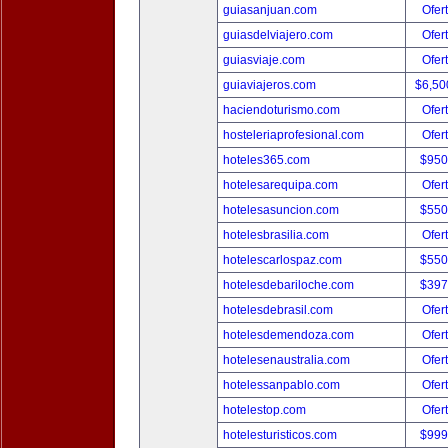
guiasanjuan.com
Ofer
guiasdelviajero.com
Ofer
guiasviaje.com
Ofer
guiaviajeros.com
$6,50
haciendoturismo.com
Ofer
hosteleriaprofesional.com
Ofer
hoteles365.com
$950
hotelesarequipa.com
Ofer
hotelesasuncion.com
$550
hotelesbrasilia.com
Ofer
hotelescarlospaz.com
$550
hotelesdebariloche.com
$397
hotelesdebrasil.com
Ofer
hotelesdemendoza.com
Ofer
hotelesenaustralia.com
Ofer
hotelessanpablo.com
Ofer
hotelestop.com
Ofer
hotelesturisticos.com
$999