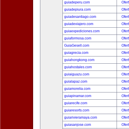
guiadeperu.com
Ofer
guiadepiura.com
Ofer
guiadesantiago.com
Ofer
guiadeviajero.com
Ofer
guiaexpediciones.com
Ofer
guiaformosa.com
Ofer
GuiaGesell.com
Ofer
guiagrecia.com
Ofer
guiahongkong.com
Ofer
guiahostales.com
Ofer
guiaiguazu.com
Ofer
guialapaz.com
Ofer
guiamorelia.com
Ofer
guiapinamar.com
Ofer
guiarecife.com
Ofer
guiaresorts.com
Ofer
guiarivieramaya.com
Ofer
guiasanjose.com
Ofer