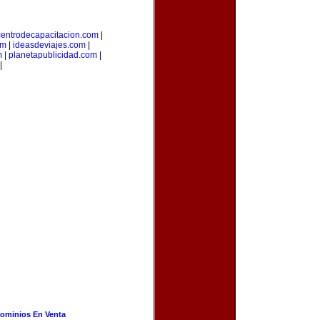
centrodecapacitacion.com
|
om
|
ideasdeviajes.com
|
m
|
planetapublicidad.com
|
|
ominios En Venta