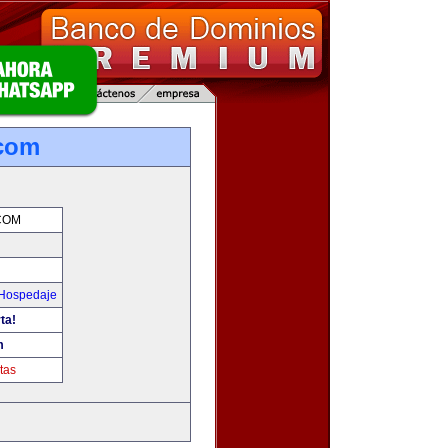
.com
COM
 Hospedaje
ta!
m
tas