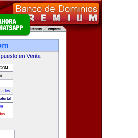
com
 puesto en Venta
.COM
m
udades
oferta!
om
tas