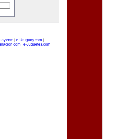
uay.com
|
e-Uruguay.com
|
amacion.com
|
e-Juguetes.com