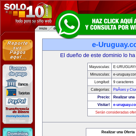
e-Uruguay.
El dueño de este dominio lo ha
Mayusculas:
E-URUGUAY
Minusculas:
e-uruguay.co
Longitud:
9 caracteres
Categorias:
PaÃ­ses y Ci
Precio:
Realizar una 
Visitar!
e-uruguay.c
Serán consideradas ofer
Realizar una Oferta