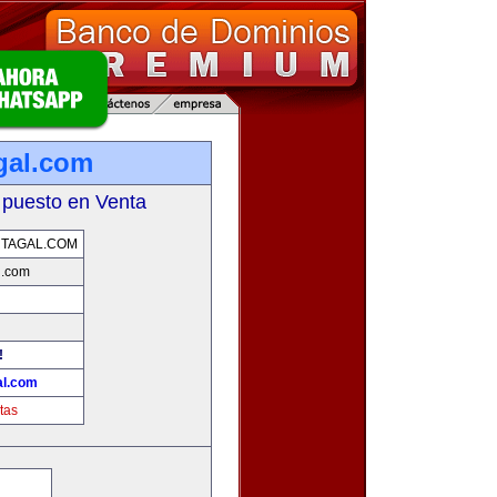
gal.com
 puesto en Venta
TAGAL.COM
l.com
!
al.com
tas