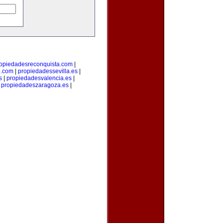
opiedadesreconquista.com
|
o.com
|
propiedadessevilla.es
|
s
|
propiedadesvalencia.es
|
|
propiedadeszaragoza.es
|