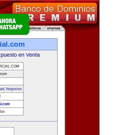
ial.com
 puesto en Venta
RCIAL.COM
.com
dad
,
Negocios
!
l.com
tas