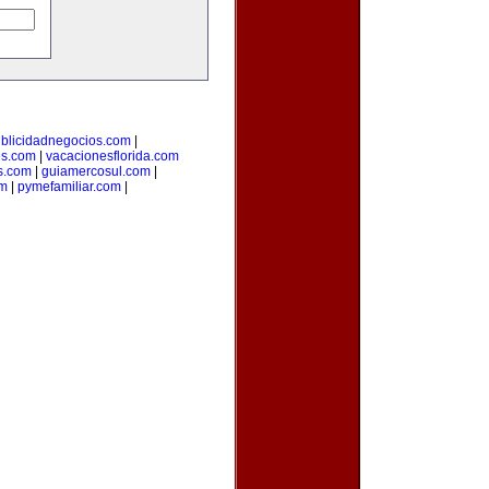
blicidadnegocios.com
|
es.com
|
vacacionesflorida.com
s.com
|
guiamercosul.com
|
om
|
pymefamiliar.com
|