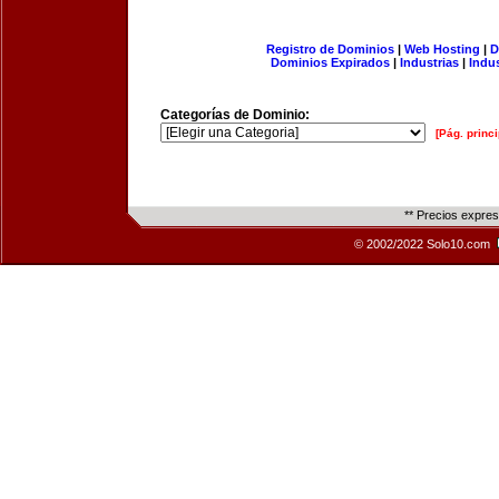
Registro de Dominios
|
Web Hosting
|
D
Dominios Expirados
|
Industrias
|
Indu
Categorías de Dominio:
[Pág. princi
** Precios expre
© 2002/2022 Solo10.com