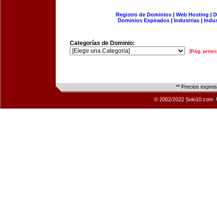
Registro de Dominios
|
Web Hosting
|
D
Dominios Expirados
|
Industrias
|
Indu
Categorías de Dominio:
[Pág. princi
** Precios expre
© 2002/2022 Solo10.com