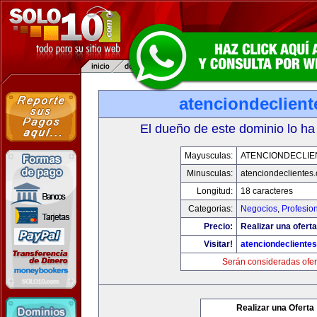
atenciondeclien
El dueño de este dominio lo ha
Mayusculas:
ATENCIONDECLIE
Minusculas:
atenciondeclientes
Longitud:
18 caracteres
Categorias:
Negocios
,
Profesio
Precio:
Realizar una oferta
Visitar!
atenciondecliente
Serán consideradas ofer
Realizar una Oferta