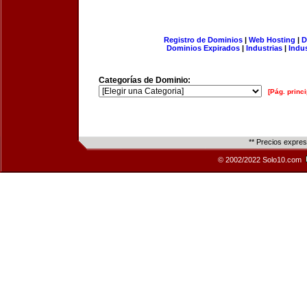
Registro de Dominios
|
Web Hosting
|
D
Dominios Expirados
|
Industrias
|
Indu
Categorías de Dominio:
[Pág. princi
** Precios expre
© 2002/2022 Solo10.com