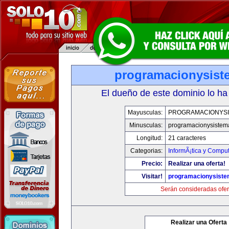
programacionysis
El dueño de este dominio lo ha
Mayusculas:
PROGRAMACIONYS
Minusculas:
programacionysistem
Longitud:
21 caracteres
Categorias:
InformÃ¡tica y Compu
Precio:
Realizar una oferta!
Visitar!
programacionysist
Serán consideradas ofer
Realizar una Oferta