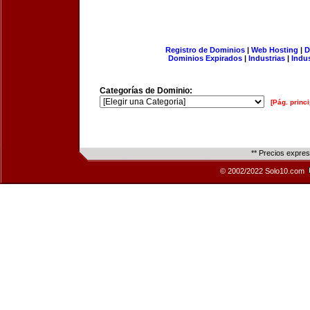
Registro de Dominios
|
Web Hosting
|
D
Dominios Expirados
|
Industrias
|
Indu
Categorías de Dominio:
[Pág. princi
** Precios expre
© 2002/2022 Solo10.com