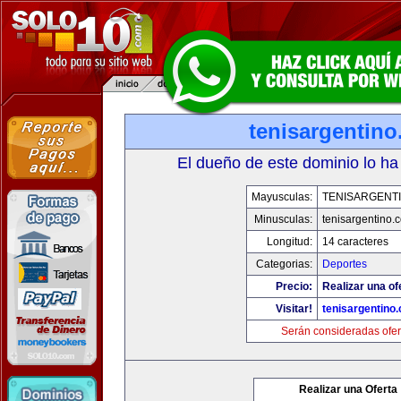
tenisargentin
El dueño de este dominio lo ha
Mayusculas:
TENISARGENT
Minusculas:
tenisargentino.
Longitud:
14 caracteres
Categorias:
Deportes
Precio:
Realizar una of
Visitar!
tenisargentino
Serán consideradas ofer
Realizar una Oferta