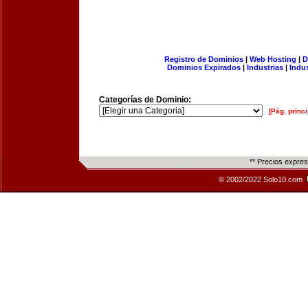
Registro de Dominios
|
Web Hosting
|
D
Dominios Expirados
|
Industrias
|
Indu
Categorías de Dominio:
[Pág. princi
** Precios expre
© 2002/2022 Solo10.com