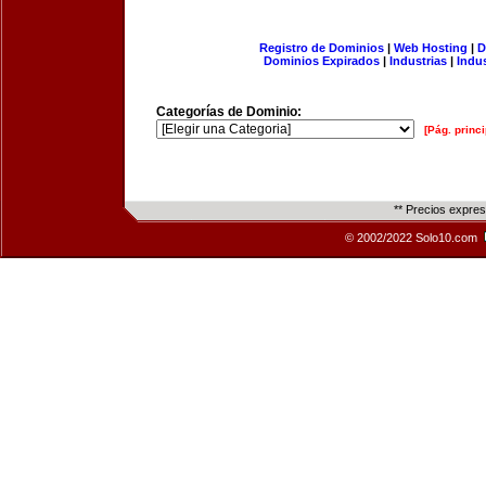
Registro de Dominios
|
Web Hosting
|
D
Dominios Expirados
|
Industrias
|
Indu
Categorías de Dominio:
[Pág. princi
** Precios expre
© 2002/2022 Solo10.com