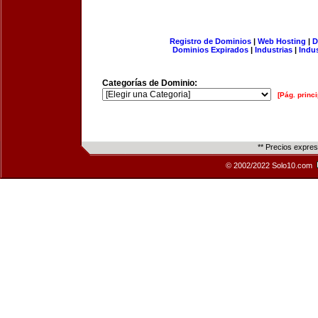
Registro de Dominios
|
Web Hosting
|
D
Dominios Expirados
|
Industrias
|
Indu
Categorías de Dominio:
[Pág. princi
** Precios expre
© 2002/2022 Solo10.com