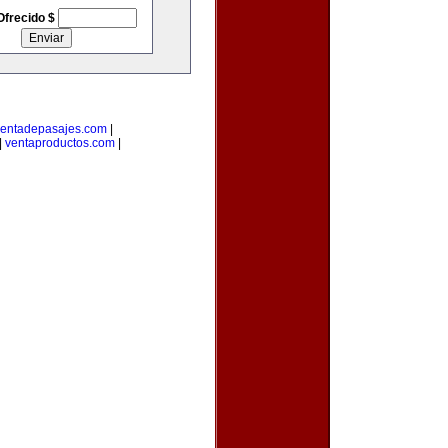
Ofrecido $
entadepasajes.com
|
|
ventaproductos.com
|