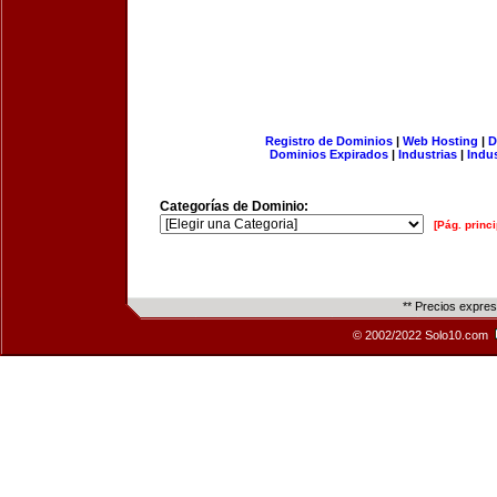
Registro de Dominios
|
Web Hosting
|
D
Dominios Expirados
|
Industrias
|
Indu
Categorías de Dominio:
[Pág. princi
** Precios expre
© 2002/2022 Solo10.com