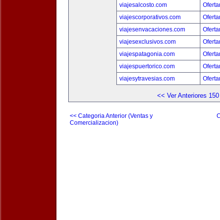
viajesalcosto.com
Oferta
viajescorporativos.com
Oferta
viajesenvacaciones.com
Oferta
viajesexclusivos.com
Oferta
viajespatagonia.com
Oferta
viajespuertorico.com
Oferta
viajesytravesias.com
Oferta
<< Ver Anteriores 150
<< Categoria Anterior (Ventas y
C
Comercializacion)